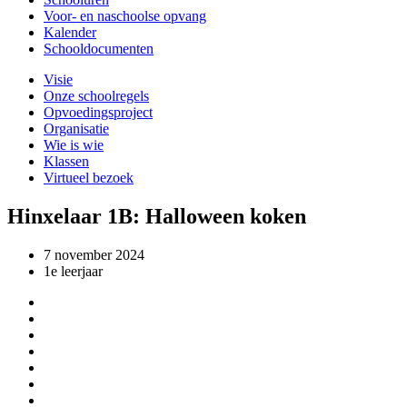
Voor- en naschoolse opvang
Kalender
Schooldocumenten
Visie
Onze schoolregels
Opvoedingsproject
Organisatie
Wie is wie
Klassen
Virtueel bezoek
Hinxelaar 1B: Halloween koken
7 november 2024
1e leerjaar